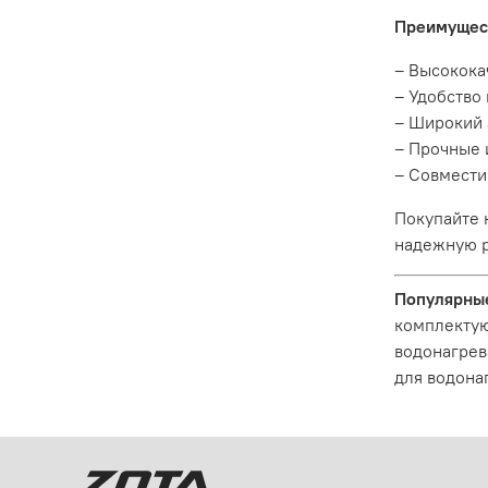
Преимущес
– Высокока
– Удобство 
– Широкий 
– Прочные 
– Совмести
Покупайте 
надежную р
Популярные
комплектую
водонагрев
для водона