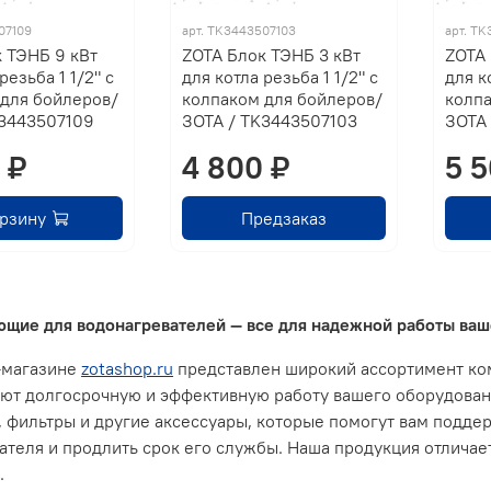
07109
арт.
TK3443507103
арт.
TK
 ТЭНБ 9 кВт
ZOTA Блок ТЭНБ 3 кВт
ZOTA 
резьба 1 1/2" с
для котла резьба 1 1/2" с
для к
для бойлеров/
колпаком для бойлеров/
колпа
K3443507109
ЗОТА / TK3443507103
ЗОТА
 ₽
4 800 ₽
5 5
орзину
Предзаказ
щие для водонагревателей — все для надежной работы ваш
-магазине
zotashop.ru
представлен широкий ассортимент ко
ют долгосрочную и эффективную работу вашего оборудовани
 фильтры и другие аксессуары, которые помогут вам подд
ателя и продлить срок его службы. Наша продукция отличае
.