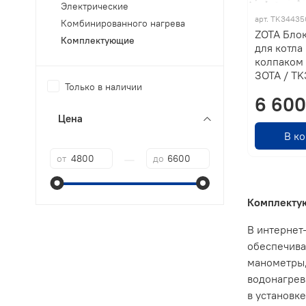
Электрические
арт.
TK34435
Комбинированного нагрева
ZOTA Блок
Комплектующие
для котла 
колпаком 
ЗОТА / T
Только в наличии
6 600
Цена
В к
—
от
до
Комплектую
В интернет
обеспечива
манометры,
водонагрев
в установке