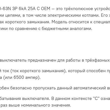
-63N 3P 6kA 25A C ОЕМ — это трёхполюсное устройс
 цепями, в том числе электрическими котлами. Его 
х короткого замыкания. Модель относится к специал
тики по сравнению с бюджетными аналогами.
о выключатель предназначен для работы в трёхфазных
 ток (ток короткого замыкания), который способен п
а (или 6500 ампер).
собен безопасно пропускать данный автоматический 
абатывания выключателя. В данном контексте "C" озн
0 раз выше номинального значения.