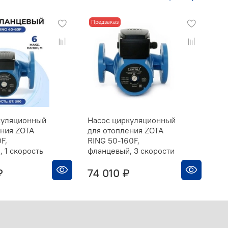
Предзаказ
Пр
куляционный
Насос циркуляционный
На
ения ZOTA
для отопления ZOTA
дл
F,
RING 50-160F,
RI
 1 скорость
фланцевый, 3 скорости
фл
₽
74 010 ₽
75