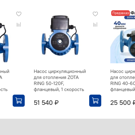
Предзаказ
нный
Насос циркуляционный
Насос цир
A
для отопления ZOTA
для отопл
RING 50-120F,
RING 40-60
ость
фланцевый, 1 скорость
фланцевый,
51 540 ₽
25 500 