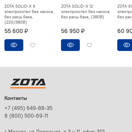
ZOTA SOLID-X 9
ZOTA SOLID-X 12
ZOTA S
электрокотел без насоса,
электрокотел без насоса,
электро
без расш.бака,
без расш.бака, (380В)
без рас
(220/380В)
55 600 ₽
56 950 ₽
60 9
Контакты
+7 (495) 649-88-35
8 (800) 500-69-11
г Москва, ул Дорожная, д 3 к 11, офис 301