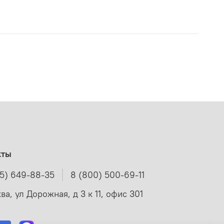
кты
95) 649-88-35
8 (800) 500-69-11
ва, ул Дорожная, д 3 к 11, офис 301